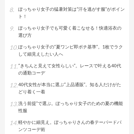
ぽっちゃり女子の猛暑対策は“汗を逃がす服”がポイン
ト！
ぽっちゃり女子でも可愛く着こなせる！快適浴衣の
選び方
ぽっちゃり女子の“夏ワンピ即ポチ基準”。1枚でラク
して細見えしたい人へ
“きちんと見えて女性らしい”。レースで叶える40代
の通勤コーデ
40代女性が本当に選ぶ“上品通販”。知る人だけがた
どり着く一着
洗う前提”で選ぶ。ぽっちゃり女子のための夏の機能
性服
軽やかに細見え。ぽっちゃりさんの春テーパードパ
ンツコーデ術