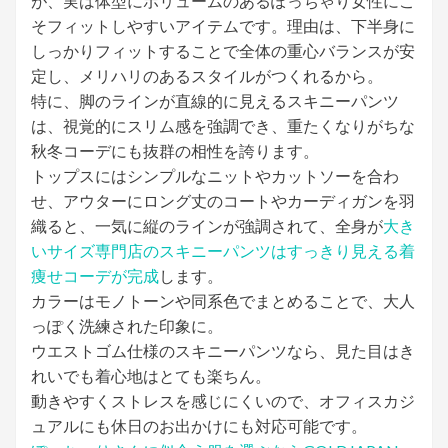
が、実は体型にボリュームのあるぽっちゃり女性にこ
そフィットしやすいアイテムです。理由は、下半身に
しっかりフィットすることで全体の重心バランスが安
定し、メリハリのあるスタイルがつくれるから。
特に、脚のラインが直線的に見えるスキニーパンツ
は、視覚的にスリム感を強調でき、重たくなりがちな
秋冬コーデにも抜群の相性を誇ります。
トップスにはシンプルなニットやカットソーを合わ
せ、アウターにロング丈のコートやカーディガンを羽
織ると、一気に縦のラインが強調されて、全身が
大き
いサイズ専門店のスキニーパンツはすっきり見える着
痩せコーデが完成
します。
カラーはモノトーンや同系色でまとめることで、大人
っぽく洗練された印象に。
ウエストゴム仕様のスキニーパンツなら、見た目はき
れいでも着心地はとても楽ちん。
動きやすくストレスを感じにくいので、オフィスカジ
ュアルにも休日のお出かけにも対応可能です。