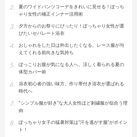
夏のワイドパンツコーデをきれいに見せる！ぽっち
ゃり女性の補正インナー活用術
夕方からのお祭りにぴったり！ぽっちゃり女性が選
びたいセパレート浴衣
おしゃれをした日は外出したくなる。レース服が与
えてくれる前向きな気持ち
ぽっこりお腹が気になる人へ。涼しく着られる夏の
体型カバー術
浴衣初心者の強い味方。作り帯付き浴衣が選ばれる
時代へ
“シンプル服が好き”な大人女性ほど刺繍服が似合う理
由
ぽっちゃり女子の猛暑対策は“汗を逃がす服”がポイン
ト！