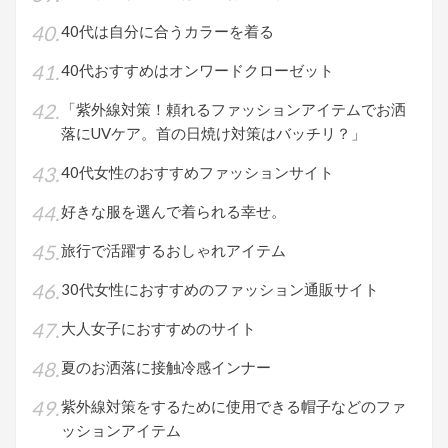
40代は自分に合うカラーを着る
40代おすすめはオンワードクローゼット
「紫外線対策！頼れるファッションアイテムでお洒
落にUVケア。首の日焼け対策はバッチリ？」
40代女性のおすすめファッションサイト
好きな服を選んで着られる幸せ。
旅行で活躍するおしゃれアイテム
30代女性におすすめのファッション通販サイト
大人女子におすすめのサイト
夏のお洒落に接触冷感インナー
紫外線対策をするために使用できる帽子などのファ
ッションアイテム