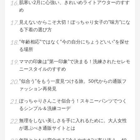
肌寒い2月に心強い、きれいめライトアウターのすす
め
見えないからこそ大切！ぽっちゃり女子の“味方”にな
る下着の選び方
“年齢相応”ではなく“今の自分にちょうどいい”を探せ
る場所
ママの印象は“第一印象”で決まる！洗練されたセレモ
ニースタイルのすすめ
“似合う”をもう一度見つける旅。50代からの通販フ
ァッション再発見
ぽっちゃりさんこそ似合う！スキニーパンツでつく
るシンプル＆洗練コーデ
無理をしない美しさを手に入れるために。大人女性
が選ぶべき通販サイトとは