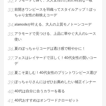
アラモードで輝く、大人女性のための特別な一枚
前開きワンピースを羽織ってスタイルアップ！ぽっ
ちゃり女性の秋映えコーデ
alamodeが叶える、大人の上質モノトーンコーデ
アラモードで見つける、上品に華やぐ大人のレース
使い
夏のぽっちゃりコーデは透け感で軽やかに！
フェスはレイヤードで涼しく！40代女性の賢いコー
デ
夏こそ楽しむ！40代女性のプリントワンピース選び
ぽっちゃりさんにはぜひお薦めしたい補正インナー
40代は自分に合うカラーを着る
40代おすすめはオンワードクローゼット