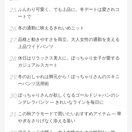
ふんわり可愛く、でも上品に。冬デートは愛されコ
ートで
冬の通勤に映えるきれいめニット
品格と動きやすさを両立。大人女性の通勤を支える
上品ワイドパンツ
休日はリラックス美人に。ぽっちゃり女子が愛する
カジュアルスカート
冬のおしゃれは脚元から！ぽっちゃりさんのスキニ
ーパンツ活用術
ぽっちゃりさんが欲しくなるゴールドジャパンのシ
ンデレラパンツ ― きれいなラインを毎日に
この秋アラモードで買いたいおすすめアイテム ― 華
やぎをさりげなく添える装い