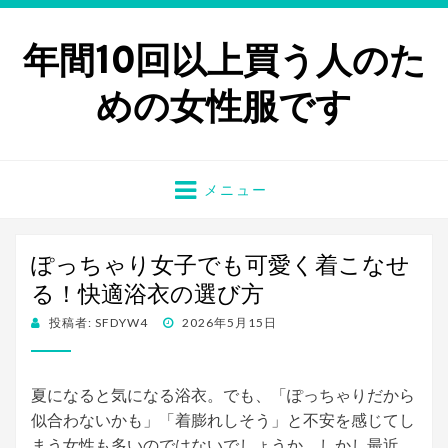
年間10回以上買う人のた
めの女性服です
メニュー
ぽっちゃり女子でも可愛く着こなせ
る！快適浴衣の選び方
投稿者:
SFDYW4
投
2026年5月15日
稿
日:
夏になると気になる浴衣。でも、「ぽっちゃりだから
似合わないかも」「着膨れしそう」と不安を感じてし
まう女性も多いのではないでしょうか。しかし最近