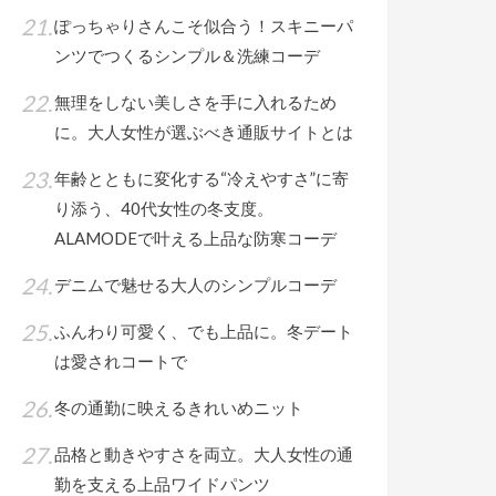
ぽっちゃりさんこそ似合う！スキニーパ
ンツでつくるシンプル＆洗練コーデ
無理をしない美しさを手に入れるため
に。大人女性が選ぶべき通販サイトとは
年齢とともに変化する“冷えやすさ”に寄
り添う、40代女性の冬支度。
ALAMODEで叶える上品な防寒コーデ
デニムで魅せる大人のシンプルコーデ
ふんわり可愛く、でも上品に。冬デート
は愛されコートで
冬の通勤に映えるきれいめニット
品格と動きやすさを両立。大人女性の通
勤を支える上品ワイドパンツ