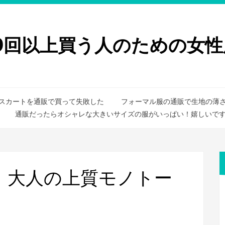
0回以上買う人のための女
スカートを通販で買って失敗した
フォーマル服の通販で生地の薄
通販だったらオシャレな大きいサイズの服がいっぱい！嬉しいで
る、大人の上質モノトー