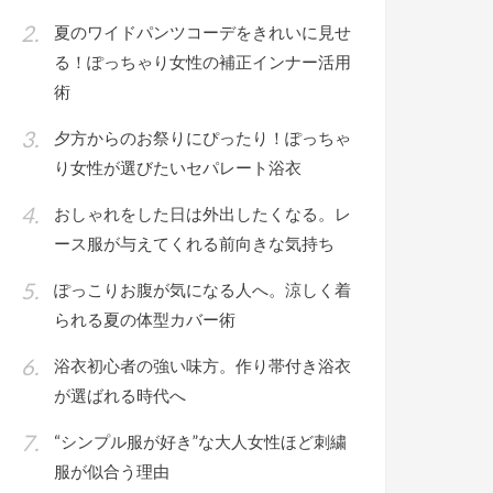
夏のワイドパンツコーデをきれいに見せ
る！ぽっちゃり女性の補正インナー活用
術
夕方からのお祭りにぴったり！ぽっちゃ
り女性が選びたいセパレート浴衣
おしゃれをした日は外出したくなる。レ
ース服が与えてくれる前向きな気持ち
ぽっこりお腹が気になる人へ。涼しく着
られる夏の体型カバー術
浴衣初心者の強い味方。作り帯付き浴衣
が選ばれる時代へ
“シンプル服が好き”な大人女性ほど刺繍
服が似合う理由