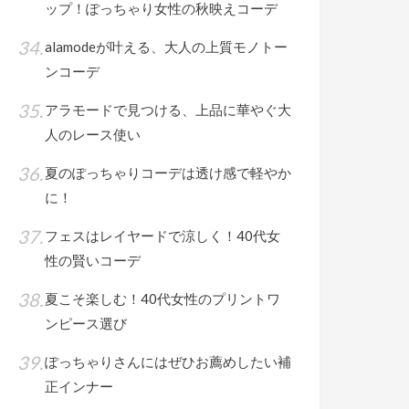
ップ！ぽっちゃり女性の秋映えコーデ
alamodeが叶える、大人の上質モノトー
ンコーデ
アラモードで見つける、上品に華やぐ大
人のレース使い
夏のぽっちゃりコーデは透け感で軽やか
に！
フェスはレイヤードで涼しく！40代女
性の賢いコーデ
夏こそ楽しむ！40代女性のプリントワ
ンピース選び
ぽっちゃりさんにはぜひお薦めしたい補
正インナー