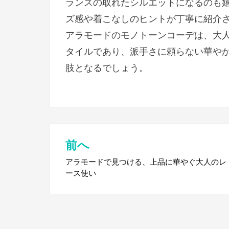
ランスの取れたシルエットになるのも
ズ感や着こなしのヒントが丁寧に紹介
アラモードのモノトーンコーデは、大
タイルであり、派手さに頼らない華や
肢となるでしょう。
前へ
投
アラモードで見つける、上品に華やぐ大人のレ
稿
ース使い
ナ
ビ
ゲ